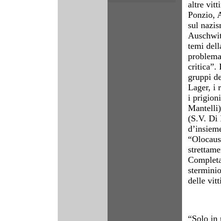
altre vit
Ponzio, A
sul nazis
Auschwit
temi dell
problemat
critica”.
gruppi de
Lager, i 
i prigion
Mantelli)
(S.V. Di 
d’insieme
“Olocaust
strettame
Completa
sterminio
delle vit
“Solo in 