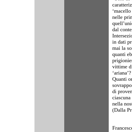
caratteri
‘macello
nelle pri
quell’uni
dal conte
Intersezi
in dati p
mai la s
quanti eb
prigionie
vittime d
‘ariana’?
Quanti om
sovrappo
di proven
ciascuna 
nella nos
(Dalla Pr
Francesco