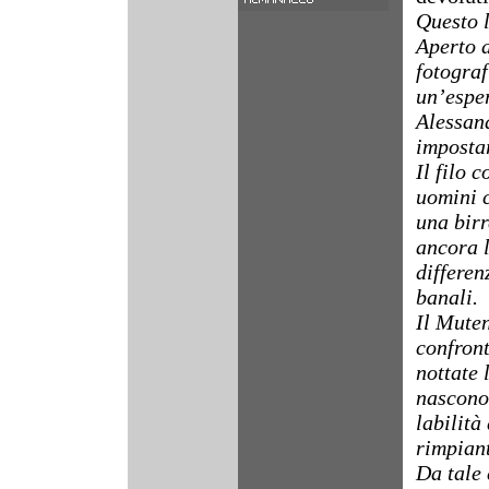
Questo l
Aperto a
fotograf
un’espe
Alessand
imposta
Il filo 
uomini c
una bir
ancora l
differen
banali.
Il Muten
confront
nottate 
nascono 
labilità
rimpiant
Da tale 