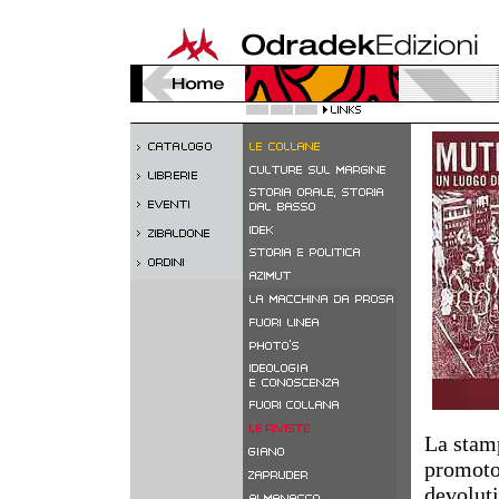
La stamp
promotor
devolut