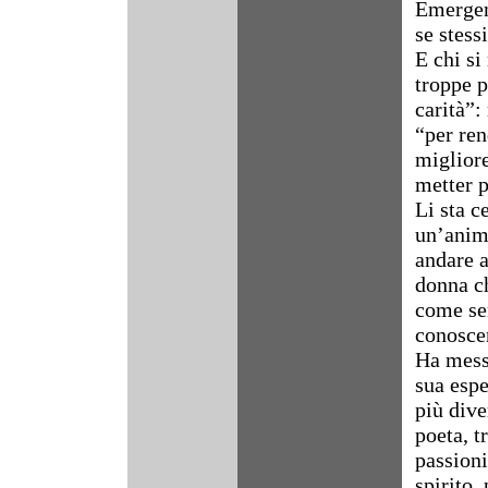
Emergenc
se stess
E chi si
troppe p
carità”:
“per ren
miglior
metter 
Li sta c
un’anima
andare a
donna ch
come sem
conoscer
Ha messo
sua espe
più dive
poeta, t
passioni
spirito,