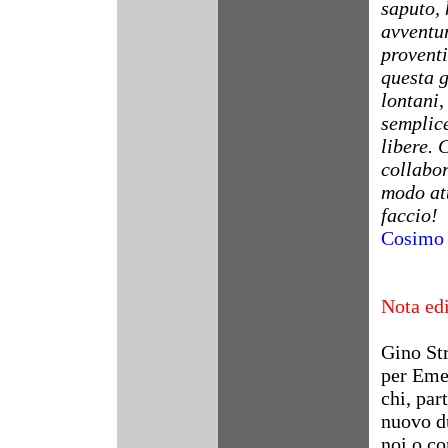
saputo,
avventur
proventi
questa g
lontani,
semplice
libere. 
collabor
modo at
faccio!
Cosimo 
Nota edi
Gino Str
per Emer
chi, par
nuovo du
noi o co