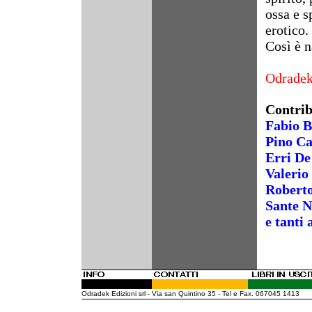
ossa e s
erotico.
Così è n
Odrade
Contrib
Fabio B
Pino Ca
Erri De
Valerio
Robert
Sante N
e tanti a
Odradek Edizioni srl - Via san Quintino 35 - Tel e Fax. 067045 1413