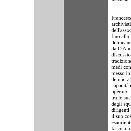
Francesc
archivisti
dell'asso
fino alla
delineand
da D'Annu
discussio
tradizion
medi con 
messo in 
democrati
capacità
operaio. 
tra le sue
dagli squ
dirigenti
il suo c
esaurient
fascismo