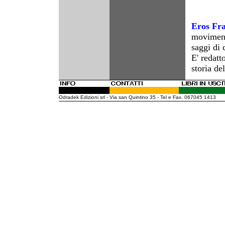
Eros Fra
movimento
saggi di 
E' redatt
storia d
Odradek Edizioni srl - Via san Quintino 35 - Tel e Fax. 067045 1413