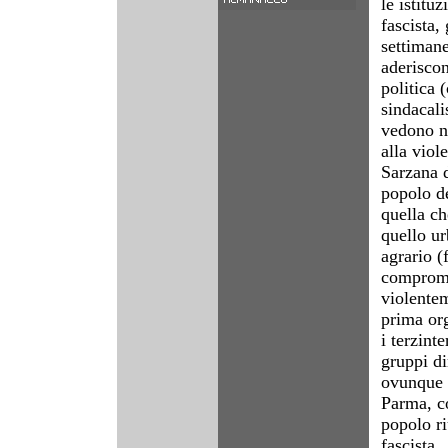
le istitu
fascista,
settimane
aderiscon
politica 
sindacali
vedono n
alla viol
Sarzana d
popolo de
quella c
quello ur
agrario (
comprome
violente
prima org
i terzinte
gruppi di
ovunque s
Parma, co
popolo ri
fascista.