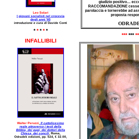
giudizio positivo… ecc
RACCOMANDAZIONE cessere
parolaccia e tornerebbe ad assu
Leo Solari
proposta respon
I giovani socialisti nel crocevia
degli anni
'40
ODRAD
i
ntroduzione e cura di
Davide Conti
*
*
*
*
*
***
***
**
INFALLIBILI
Walter Peruzzi
,
Il cattolicesimo
reale
attraverso i testi della
Bibbia, dei papi, dei dottori della
Chiesa, dei concili
, Roma,
Odradek edizioni, pp. 524, € 32.00,