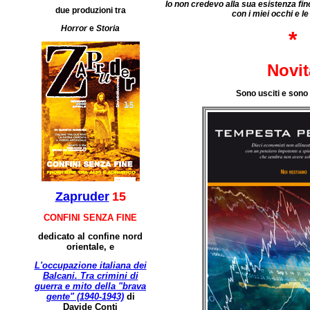
Io non credevo alla sua esistenza fi
due produzioni tra
con i miei occhi e l
Horror
e
Storia
*
Novit
Sono usciti e sono 
Zapruder
15
CONFINI SENZA FINE
dedicato al confine nord
orientale, e
L'occupazione italiana dei
Balcani.
Tra crimini di
guerra e mito della "brava
gente" (1940-1943)
di
Davide Conti