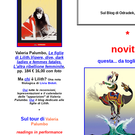
Sul Blog di Odradek
*
novit
Valeria Palumbo
,
Le figlie
di Lilith
.
Vipere, dive, dark
questa... da togli
ladies e femmes fatales.
L’altra ribellione femminile
,
pp. 184 € 16,00
con foto
Ma
chi
è Lilith?
Una nota
filologica di
Livia Bidoli
.
Qui
tutte le recensioni,
lepresentazioni e il calendario
delle "apparizioni" di Valeria
Palumbo.
Qui
il blog dedicato alle
figlie di Lilith.
*
Sul tour
di
Valeria
Palumbo
readings in performance