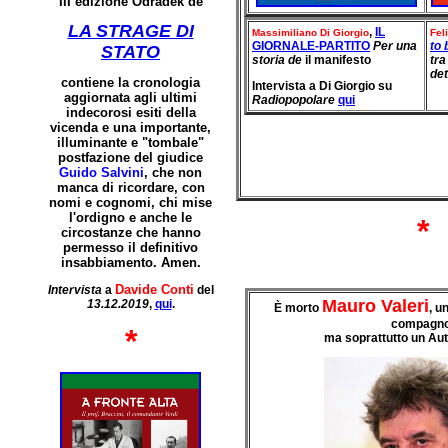
III edizione Odradek
de
LA STRAGE DI
,
IL
Massimiliano
Di Giorgio
Fel
GIORNALE-PARTITO
Per una
to 
STATO
storia de
il manifesto
tra
de
contiene la cronologia
Intervista a Di Giorgio su
aggiornata agli ultimi
Radiopopolare
qui
indecorosi esiti della
vicenda e una importante,
illuminante e "tombale"
postfazione del giudice
Guido Salvini
, che non
manca di ricordare, con
nomi e cognomi, chi mise
l'ordigno e anche le
*
circostanze che hanno
permesso il definitivo
insabbiamento. Amen.
Davide Conti
Intervista
a
del
Mauro Valeri
13.12.2019
,
qui
.
È morto
, u
compagno
*
ma soprattutto un Au