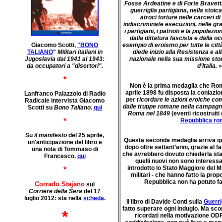
Fosse Ardeatine e di Forte Bravetta
guerriglia partigiana, nella stoic
atroci torture nelle carceri di
indiscriminate esecuzioni, nelle gra
i partigiani, i patrioti e la popolazio
dalla dittatura fascista e dalla o
Giacomo Scotti,
"BONO
esempio di eroismo per tutte le citt
TALIANO
"
Militari italiani in
diede inizio alla Resistenza e al
Jugoslavia dal 1941 al 1943:
nazionale nella sua missione stori
da occupatori a "disertori".
d’Italia.
»
*
Non è la prima medaglia che Rom
aprile 1898 fu disposta la coniazio
Lanfranco Palazzolo di Radio
per ricordare le azioni eroiche com
Radicale intervista Giacomo
dalle truppe romane nella campagna
Scotti su
Bono Taliano
.
qui
Roma nel 1849
(eventi ricostruit
*
Repubblica r
Su
il manifesto
del 25 aprile,
Questa seconda medaglia arriva q
un'anticipazione del libro e
dopo oltre settant’anni, grazie al fat
una nota di Tommaso di
che avrebbero dovuto chiederla s
Francesco.
qui
quelli nuovi non sono interessat
introdotto lo Stato Maggiore del Min
*
militari - che hanno fatto la prop
Repubblica non ha potuto far
Corrado Stajano
sul
Corriere della Sera
del 17
luglio 2012: sta nella
scheda
.
Il libro di Davide Conti sulla
Guerri
fatto superare ogni indugio. Ma scor
*
ricordati nella motivazione 