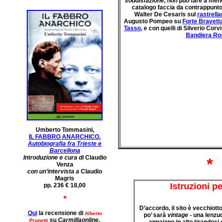
soddisfazione
, non può fare a men
catalogo faccia da contrappunto e
Walter De Cesaris sul
rastrell
Augusto Pompeo su
Forte Bravett
Tasso
, e con quelli di Silverio Corv
Bandiera Ro
Umberto Tommasini,
IL FABBRO ANARCHICO.
Autobiografia fra Trieste e
Barcellona
Introduzione e cura di
Claudio
*
Venza
con un’intervista a
Claudio
Magris
Istruzioni pe
pp. 236 € 18,00
*
D’accordo, il sito è vecchiott
Qui
la recensione di
Alberto
po’ sarà
vintage
- una lenzuo
su
Carmillaonline
.
Prunetti