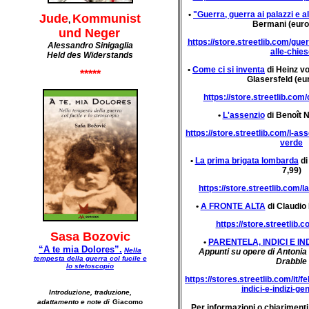
•
"Guerra, guerra ai palazzi e al
Jude
Kommunist
,
Bermani (euro
und Neger
https://store.streetlib.com/guer
Alessandro Sinigaglia
alle-chies
Held des Widerstands
•
Come ci si inventa
di Heinz vo
*
*
*
*
*
Glasersfeld (eur
https://store.streetlib.com
•
L'assenzio
di Benoît N
https://store.streetlib.com/l-a
verde
•
La prima brigata lombarda
di
7,99)
https://store.streetlib.com/l
•
A FRONTE ALTA
di Claudio 
https://store.streetlib.c
Sasa Bozovic
•
PARENTELA, INDICI E IN
“A te mia Dolores”
.
Nella
Appunti su opere di Antonia
tempesta della guerra col fucile e
Drabble
lo stetoscopio
https://stores.streetlib.com/it/
indici-e-indizi-ge
Introduzione, traduzione,
adattamento e note di
Giacomo
Per informazioni o chiarimenti