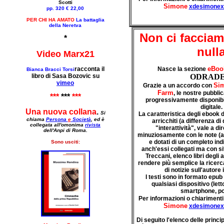
Scotti
Simone
xdesimonex
pp. 320 € 22,00
PER CHI HA AMATO
La battaglia
della Neretva
Non ci faccia
*
null
Video Marx21
eBo
racconta il
Nasce la sezione
Bianca Bracci Torsi
libro di
Sasa Bozovic su
ODRAD
vimeo
Sim
Grazie a un accordo con
Farm
, le nostre pubbli
***
***
***
progressivamente disponibi
digitale.
Una nuova collana
.
Si
La caratteristica degli ebook
chiama
Persona
e
Società
, ed è
arricchiti (a differenza di 
collegata all'omonima
rivista
"interattività", vale a di
dell'Anpi di Roma.
minuziosamente con le note (a m
e dotati di un completo indi
Sono usciti:
anch'essi collegati ma con sit
Treccani, elenco libri degli au
rendere più semplice la ricer
di notizie sull'autore
I testi sono in formato epub 
qualsiasi dispositivo (lett
smartphone, pc
Per informazioni o chiarimenti
Simone
xdesimonex
Di seguito l'elenco delle princip