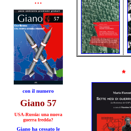
* * *
*
con il numero
Giano 57
USA-Russia: una nuova
guerra fredda?
Giano ha cessato le