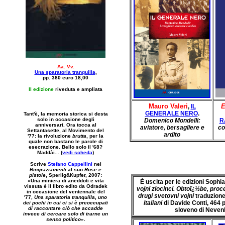
Aa. Vv.
Una sparatoria tranquilla
,
pp. 380 euro 18,00
II edizione
riveduta e ampliata
Mauro Valeri
E
,
IL
GENERALE NERO
.
Tant'è, la memoria storica si desta
solo in occasione degli
Domenico Mondelli:
R
anniversari. Ora tocca al
aviatore, bersagliere e
co
Settantasette
, al
Movimento del
ardito
'77
: la rivoluzione
brutta
, per la
quale non bastano le parole di
esecrazione. Bello solo il '68?
Maddài...
(
vedi scheda
)
Scrive
Stefano Cappellini
nei
Ringraziamenti
al suo
Rose e
pistole
, Sperlig&Kupfer, 2007:
«Una miniera di aneddoti e vita
È uscita per le edizioni Sophi
vissuta è il libro edito da Odradek
vojni zlocinci. Obtoï¿½be, pro
in occasione del ventennale del
drugi svetovni vojni
traduzione
'77,
Una sparatoria tranquilla
,
uno
italiani
di Davide Conti, 464 p
dei pochi in cui ci si è preoccupati
di raccontare ciò che accadde
sloveno di Neven
invece di cercare solo di trarne un
senso politico
».