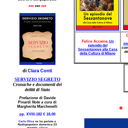
***
***
***
G
Felice Accame
,
Un
int
episodio del
com
Sessantanove
alla Casa
de
della Cultura di Milano
di
Clara Conti
SERVIZIO SEGRETO
Cronache e documenti dei
delitti di Stato
Prefazione
di Davide
Pinardi
Note a cura
di
Margherita Marcheselli
*
pp. XVIII-182 € 18,00
Carlo Oliva
ne ha parlato a
Radiopopolare
domenica 23
maggio,
clicca