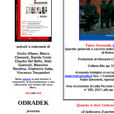
Fabio Simonetti
,
articoli e interventi di
Quartier generale e carcere tede
di Roma
Giulio Alfano, Marco
Clementi, Davide Conti,
Prefazione di Giovanni C
Claudio Del Bello, Aldo
Giannuli, Massimo
Collana Blu,
pp. 3
Rendina, Vladimiro Satta,
Vincenzo Tessandori
Armando Adolgiso si occu
www.nybramedia.it
Sez. > Cosmota
Nella
pagina
si può trovare il
Fabio Simonetti, riporta
sommario, la presentazione e una
riflessione sui
misteri
del
caso
Una recensione di Lidia Piccioni
Moro.
n° 285, 2017, alle pp
***
***
***
ODRADEK
Quando si dice l'entusia
presenta
«
È bellissimo. È perfe