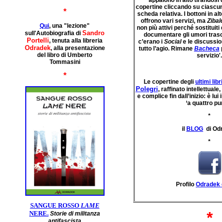
appaiono in alto tirandosi 
copertine cliccando su ciascuna
*
scheda relativa. I bottoni in al
offrono vari servizi, ma
Ziba
Qui
, una "lezione"
non più attivi perché sostituit
Sandro
sull'Autobiografia di
documentare gli umori tras
Portelli
, tenuta alla libreria
c’erano i
Social
e le discussio
Odradek
, alla presentazione
tutto l’agio. Rimane
Bacheca
del libro di Umberto
servizio'.
Tommasini
*
Le copertine degli
ultimi libr
Polegri
, raffinato intellettual
e complice fin dall’inizio: è lui 
‘a quattro pu
*
il
BLOG
di
Od
*
Profilo
Odradek 
SANGUE ROSSO
LAME
*
NERE
.
Storie di militanza
antifascista