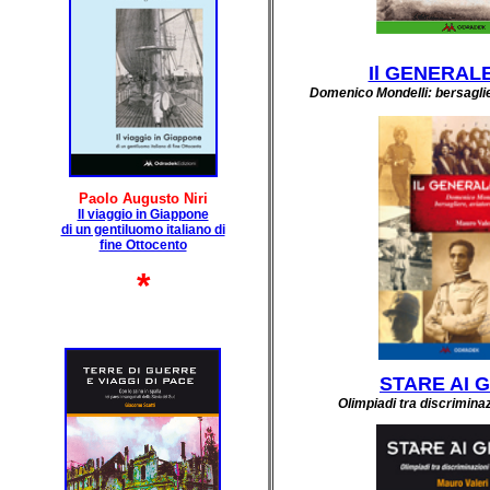
Il GENERAL
Domenico Mondelli: bersaglie
Paolo Augusto Niri
Il viaggio in Giappone
di un gentiluomo italiano di
fine Ottocento
*
STARE AI G
Olimpiadi tra discriminaz