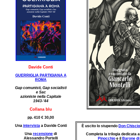
Davide Conti
GUERRIGLIA PARTIGIANA A
ROMA
Gap comunisti, Gap socialisti
e Sac
azioniste nella Capitale
1943-’44
Collana blu
pp. 410 € 30,00
Una
intervista
a Davide Conti
È uscito lo stupendo
Don Chiscio
Una
recensione
di
Completa la trilogia dedicata a
Alessandro Portelli
Pinocchio
e il
Barone d