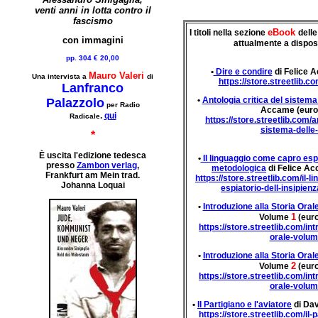
venti anni in lotta contro il
fascismo
eBook
I titoli nella sezione
delle
con immagini
attualmente a dispos
pp. 304 € 20,00
•
Dire e condire
di Felice 
Mauro Valeri
Una intervista a
di
https://store.streetlib.c
Lanfranco
•
Antologia critica del sistema 
Palazzolo
per Radio
Accame (euro 
.
qui
Radicale
https://store.streetlib.com/a
sistema-delle-
*
È uscita l'edizione tedesca
•
Il linguaggio come capro espi
presso
Zambon verlag
,
metodologica
di Felice Ac
Frankfurt am Mein trad.
https://store.streetlib.com/il-
Johanna Loquai
espiatorio-dell-insipie
•
Introduzione alla Storia Oral
1
Volume
(euro
https://store.streetlib.com/int
orale-volum
•
Introduzione alla Storia Oral
2
Volume
(euro
https://store.streetlib.com/int
orale-volum
•
Il Partigiano e l'aviatore
di Dav
https://store.streetlib.com/il-