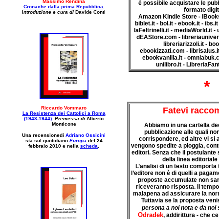
Massimo Rendina
è possibile acquistare le pub
Cronache dalla prima Repubblica
.
formato digit
I
ntroduzione e cura di
Davide Conti
Amazon Kindle Store - iBooks
biblet.it - bol.it - ebook.it - ibs.i
laFeltrinelli.it - mediaWorld.it 
dEAStore.com - libreriauniversi
libreriarizzoli.it - bo
ebookizzati.com - librisalus.i
ebookvanilla.it - omniabuk.c
unilibro.it - LibreriaFan
*
Riccardo Vommaro
Fatevi racco
La Resistenza dei Cattolici a Roma
(1943-1944)
.
Premessa di
Alberto
Monticone
Abbiamo in una cartella dec
pubblicazione alle quali no
Una recensionedi
Adriano Ossicini
corrispondere, ed altre vi si 
sta sul quotidiano
Europa
del 24
vengono spedite a pioggia, co
febbraio 2010
e nella
scheda
.
editori. Senza che il postulante 
della linea editorial
L’analisi di un testo comporta
l’editore non è di quelli a paga
proposte accumulate non sar
riceveranno risposta. Il tempo
malapena ad assicurare la norma
Tuttavia se la proposta veni
persona a noi nota e da noi 
Odradek
, addirittura - che c