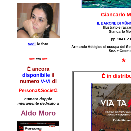
Giancarlo M
IL BARONE DI MÜ
Illustrato e racc
Giancarlo Mon
pp. 104 € 23
vedi
le foto
Armando Adolgiso si occupa del
Ba
Sez. > Cosmo
*
***
***
***
È ancora
disponibile
il
È in distrib
numero
V-VI
di
Persona&Società
numero doppio
interamente dedicato a
Aldo Moro