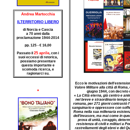
Andrea Martocchia
ILTERRITORIO LIBERO
di Norcia e Cascia
a 70 anni dalla
proclamazione 1944-2014
pp. 125 - € 16,00
25 aprile
Passato il
, con i
suoi eccessi di retorica,
possiamo presentare
questa importante e
scomoda ricerca, e
ragionarci su.
Ecco le motivazioni dell'estensio
Valore Militare alla città di Roma
,
*
giugno 1944, con decreto d
«
La Città eterna, già centro e ani
nel breve e straordinario tempo 
romana, per 271 giorni contrastò 
sanguinario e oppressore con soffe
Roma nella sua millenaria esistenz
dell’invasore, ma mai come in quei 
prova di unità, coraggio, determ
resistenza di civili e militari a P
rastrellamenti degli ebrei e del Qu