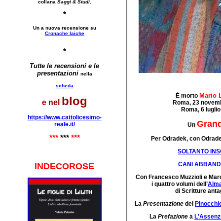
collana
Saggi & Studi
.
*
Un a nuova recensione su
Cronache laiche
*
Tutte le recensioni e le
presentazioni
nella
scheda
Mario 
È morto
blog
e nel
Roma, 23 novem
Roma, 6 lugli
https://www.cattolicesimo-
Gran
reale.it/
Un
***
***
***
Per Odradek, con Odrade
SOLTANTO IN
CANI ABBAND
INDECOROSE
Con Francesco Muzzioli e Marc
i quattro volumi dell’
Alm
di Scritture anta
La
Presentazione
del
Pinocchi
La
Prefazione
a
L'Assenz