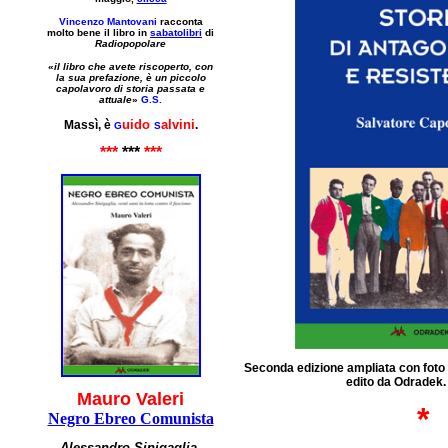
Vincenzo Mantovani
racconta
molto bene il libro in
sabatolibri
di
Radiopopolare
«
il libro che avete riscoperto, con
la sua prefazione, è un
piccolo
capolavoro di storia passata e
attuale
»
G.S.
uido
alvini
Massì, è
.
G
S
***
***
***
Seconda edizione ampliata con foto 
edito da Odradek. 
Mauro Valeri
*
Negro Ebreo Comunista
Alessandro Sinigaglia,