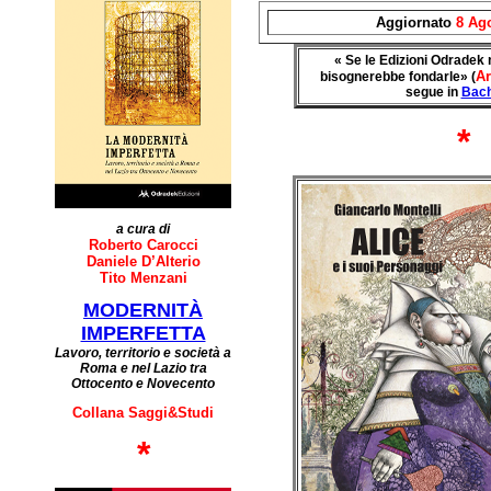
Aggiornato
8 Ag
« Se le Edizioni Odradek
A
bisognerebbe fondarle» (
segue in
Bac
*
a cura di
Roberto Carocci
Daniele D’Alterio
Tito Menzani
MODERNITÀ
IMPERFETTA
Lavoro, territorio e società a
Roma e nel Lazio tra
Ottocento e Novecento
Collana Saggi&Studi
*