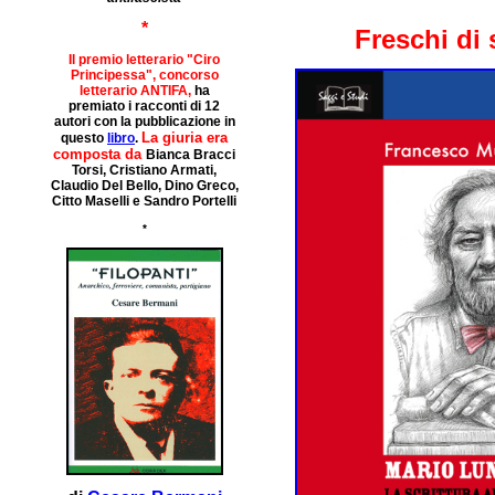
*
Freschi di
Il premio letterario "Ciro
Principessa", concorso
letterario ANTIFA,
ha
premiato i racconti di 12
autori con la pubblicazione in
La giuria era
questo
libro
.
composta da
Bianca Bracci
Torsi, Cristiano Armati,
Claudio Del Bello, Dino Greco,
Citto Maselli e Sandro Portelli
*