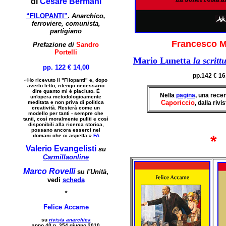
di
Cesare Bermani
“FILOPANTI”
.
Anarchico,
ferroviere, comunista,
partigiano
Francesco M
Prefazione di
Sandro
Portelli
Mario Lunetta
la scritt
pp. 122 € 14,00
pp.142
€ 16
«Ho ricevuto il "Filopanti" e, dopo
averlo letto, ritengo necessario
dire quanto mi è piaciuto. È
Nella
pagina
, una rece
un'opera metodologicamente
Caporiccio
meditata e non priva di politica
, dalla rivi
creatività. Resterà come un
modello per tanti - sempre che
tanti, così moralmente puliti e così
disponibili alla ricerca storica,
possano ancora esserci nel
*
domani che ci aspetta.
»
FA
Valerio Evangelisti
su
Carmillaonline
Marco Rovelli
su
l'Unità
,
vedi
scheda
*
Felice Accame
su
rivista anarchica
anno 40 n. 354 giugno 2010